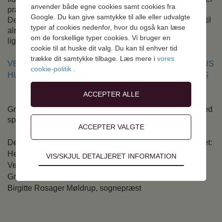
anvender både egne cookies samt cookies fra
præstekontor og mødelokale for sognets arrangementer.
Google. Du kan give samtykke til alle eller udvalgte
Det er muligt for sognets beboere at låne eller leje huset til
typer af cookies nedenfor, hvor du også kan læse
almindelige møder, sammenkomster, mindesamvær og
om de forskellige typer cookies. Vi bruger en
lign. (dog ikke til fest).
cookie til at huske dit valg. Du kan til enhver tid
trække dit samtykke tilbage. Læs mere i
vores
VEDTÆGTER FOR KOLLERUP-VINDELEV SOGNEHUS
cookie-politik
.
HUSORDEN FOR KOLLERUP-VINDELEV SOGNEHUS
Graver Heidi L. Hansen er Sognehus-ansvarlig og kan ved
spørgsmål kontaktes:21565474,
kirsam@mail.dk
Der er nedsat en sognehus-udvalg under menighedsrådet:
Heidi Lundberg Hansen, graver og sognehus-ansvarlig
Teknisk
VIS/SKJUL DETALJERET INFORMATION
Verner Utoft, medlem af menighedsrådet
Tekniske cookies er nødvendige for hjemmesidens
Grethe Mogensen, formand for menighedsrådet
grundlæggende funktioner som fx navigation,
adgangskontrol samt indkøbskurv og kan derfor
Birgitte Rosager Møldrup, sognepræst
ikke fravælges.
Statistik