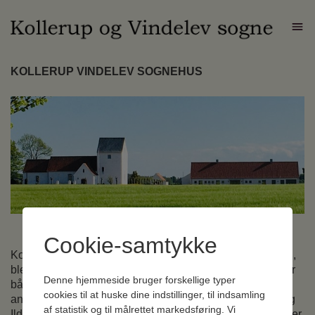
KOLLERUP VINDELEV SOGNEHUS
Cookie-samtykke
Kollerup-Vindelev Sognehus, Hygumvej 68, 7300 Jelling,
blev taget i brug lørdag den 18. januar 2020. Det fungerer
Denne hjemmeside bruger forskellige typer
både som arbejdsplads og værksted for graverne der er
cookies til at huske dine indstillinger, til indsamling
ansat ved de 4 kirkegårde: Kollerup, Vindelev, Hvejsel og
af statistik og til målrettet markedsføring. Vi
Ildved i samarbejdet KIRSAM, og i husets anden del er der