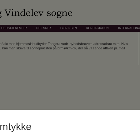
GUDSTJENESTER
DET SKER
LYSNINGEN
KONFIRMATION
INTERNATION
-aftale med hjemmesideudbyder Tangora vedr. nyhedsbrevets adresseliste m.m. Hvis
en, kan man skrive til sognepræsten på brm@km.dk, der så vil sende aftalen pr. mail.
amtykke