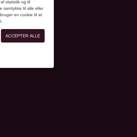
 statistik og til
samtykke til alle eller
ruger en cookie til at
ik
.
12 85 - Kollerupvej 9A
on, adgangskontrol
side. Fx ved at
flere hjemmesider og
oncer, når denne færdes