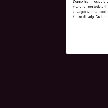
Denne hjemmeside bruger 
målrettet markedsførin
udvalgte typer af cooki
huske dit valg. Du kan 
Kollerup og Vindele
Teknisk
Tekniske cookies er n
samt indkøbskurv og ka
Statistik
Statistik-cookies bruge
indsamle besøgsstatis
Markedsfør
Markedsførings-cookies
registrerer, hvad brug
på internettet.