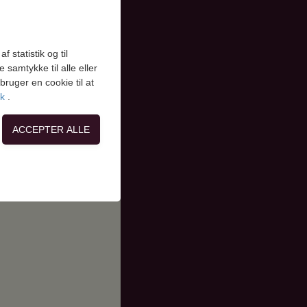
UNGDOMSPRÆSTEN
HADERSLEV STIFT
 statistik og til
GRAVSTENSARKIVET
samtykke til alle eller
ruger en cookie til at
KIRKEHØJSKOLEN
ik
.
on, adgangskontrol
side. Fx ved at
flere hjemmesider og