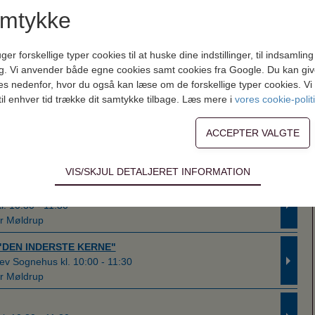
amtykke
forskellige typer cookies til at huske dine indstillinger, til indsamling af
g. Vi anvender både egne cookies samt cookies fra Google. Du kan give 
es nedenfor, hvor du også kan læse om de forskellige typer cookies. Vi b
til enhver tid trække dit samtykke tilbage. Læs mere i
vores cookie-polit
VIS/SKJUL DETALJERET INFORMATION
ødvendige for hjemmesidens grundlæggende funktioner som fx navigati
n derfor ikke fravælges.
s til at optimere design, brugervenlighed og effektiviteten af en hjemme
tik om antal besøg og hvordan hjemmesiden bruges.
ing
 (tracking-cookies) indsamler brugerens digitale fodspor på tværs af 