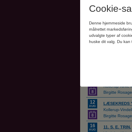
Cookie-s
Denne hjemmeside bruger 
målrettet markedsførin
udvalgte typer af cooki
huske dit valg. Du kan 
Vindelev Kirke
Teknisk
Tekniske cookies er n
samt indkøbskurv og ka
Statistik
Statistik-cookies bruge
indsamle besøgsstatis
Markedsfør
Markedsførings-cookies