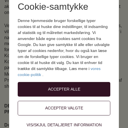
Vi vil gerne medvirke til at inddrage området til et mere
Cookie-samtykke
aktivt udflugtsmål for lokalområdet – herunder ikke mindst
områdets skoler, børnehaver og højskole.
Denne hjemmeside bruger forskellige typer
Ved at kombinere shelterpladser med et rummeligt bålhus,
cookies til at huske dine indstillinger, til indsamling
vil pladsen ikke alene kunne tilbyde overnatningspladser i
af statistik og til målrettet markedsføring. Vi
naturen; men også tilbyde rammer, der kan gøre pladsen
anvender både egne cookies samt cookies fra
mere bredt anvendelig til både undervisnings- og andre
Google. Du kan give samtykke til alle eller udvalgte
formål – men her nok primært rettet mod børn og unge.
typer af cookies nedenfor, hvor du også kan læse
Kollerup Skole vil løbende blive inddraget i dette, da
om de forskellige typer cookies. Vi bruger en
Kollerup Skole har vist interesse i at bruge området
cookie til at huske dit valg. Du kan til enhver tid
pædagogisk og til undervisning.
trække dit samtykke tilbage. Læs mere i
vores
Menighedsrådene har modtaget penge fra både VEjle
cookie-politik
.
Provsti, Jelling Sparekasse og Friluftsrådet til etablering af
shelters og bålhytte.
DEN 22.-24. AUGUST SKAL DER BYGGES I
PRÆSTEGÅRSDSSKOVEN!
Teknisk
VIS/SKJUL DETALJERET INFORMATION
D
et er nu så vidt, at shelters og bålhytte kan sættes op i