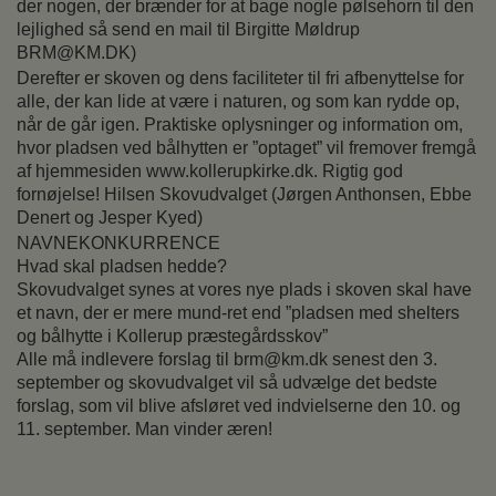
der nogen, der brænder for at bage nogle pølsehorn til den
lejlighed så send en mail til Birgitte Møldrup
BRM@KM.DK)
Derefter er skoven og dens faciliteter til fri afbenyttelse for
alle, der kan lide at være i naturen, og som kan rydde op,
når de går igen. Praktiske oplysninger og information om,
hvor pladsen ved bålhytten er ”optaget” vil fremover fremgå
af hjemmesiden www.kollerupkirke.dk. Rigtig god
fornøjelse! Hilsen Skovudvalget (Jørgen Anthonsen, Ebbe
Denert og Jesper Kyed)
NAVNEKONKURRENCE
Hvad skal pladsen hedde?
Skovudvalget synes at vores nye plads i skoven skal have
et navn, der er mere mund-ret end ”pladsen med shelters
og bålhytte i Kollerup præstegårdsskov”
Alle må indlevere forslag til brm@km.dk senest den 3.
september og skovudvalget vil så udvælge det bedste
forslag, som vil blive afsløret ved indvielserne den 10. og
11. september. Man vinder æren!