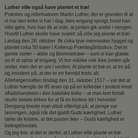
Luther ville også have plantet et træ!
Præsten og reformatoren Martin Luther, der er grunden til at
vi har den kirke vi har i dag, blev engang spurgt, hvad han
ville gøre, hvis han fik at vide, at jorden gik under i morgen.
Hvortil Luther skulle have svaret: så ville jeg plante et træ!
Lørdag den 28. oktober fik cirka tyve mennesker hygget og
plantet cirka 50 træer i Kollerup Præstegårdsskov. Det er
gamle sorter – æble og blommetræer – som vi kan glæde
os til at spise af engang. Vi tror måske nok ikke jorden går
under, men der er uro i verden. At plante et træ er, at tro på
og insistere på, at der er en fremtid trods alt.
Allehelgensaften tirsdag den 31. oktober 1517 – var det at
Luther hængte de 95 teser op på en kirkedør i protest imod
afladshandelen i den katolske kirke – at man kort fortalt
skulle betale kirken for at få en kortere tid i helvede!
Dengang troede man altså vitterligt på, at penge var
løsningen, også når det gjaldt Guds kærlighed. Luther
lærte de kristne, at det passer ikke – Guds kærlighed er
betingelsesløs.
Og jeg tror, at det er derfor, at Luther ville plante et træ