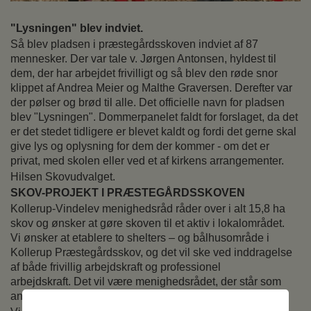
"Lysningen" blev indviet.
Så blev pladsen i præstegårdsskoven indviet af 87
mennesker. Der var tale v. Jørgen Antonsen, hyldest til
dem, der har arbejdet frivilligt og så blev den røde snor
klippet af Andrea Meier og Malthe Graversen. Derefter var
der pølser og brød til alle. Det officielle navn for pladsen
blev "Lysningen". Dommerpanelet faldt for forslaget, da det
er det stedet tidligere er blevet kaldt og fordi det gerne skal
give lys og oplysning for dem der kommer - om det er
privat, med skolen eller ved et af kirkens arrangementer.
Hilsen Skovudvalget.
SKOV-PROJEKT I PRÆSTEGÅRDSSKOVEN
Kollerup-Vindelev menighedsråd råder over i alt 15,8 ha
skov og ønsker at gøre skoven til et aktiv i lokalområdet.
Vi ønsker at etablere to shelters – og bålhusområde i
Kollerup Præstegårdsskov, og det vil ske ved inddragelse
af både frivillig arbejdskraft og professionel
arbejdskraft. Det vil være menighedsrådet, der står som
ansvarlig for projektet og dets videre drift.